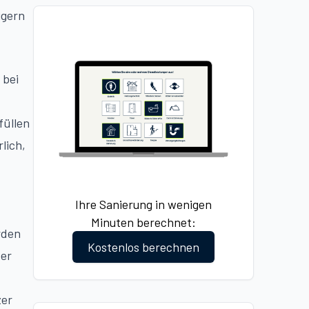
igern
 bei
füllen
lich,
Ihre Sanierung in wenigen
Minuten berechnet:
rden
Kostenlos berechnen
der
zer