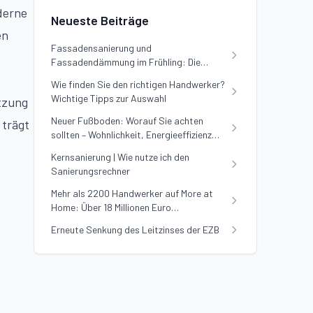
derne
Neueste Beiträge
en
Fassadensanierung und
Fassadendämmung im Frühling: Die
Vorteile nutzen
Wie finden Sie den richtigen Handwerker?
Wichtige Tipps zur Auswahl
etzung
Neuer Fußboden: Worauf Sie achten
 trägt
sollten – Wohnlichkeit, Energieeffizienz
und Preis im Vergleich
Kernsanierung | Wie nutze ich den
Sanierungsrechner
Mehr als 2200 Handwerker auf More at
Home: Über 18 Millionen Euro
Sanierungsvolumen erfolgreich vermittelt
Erneute Senkung des Leitzinses der EZB