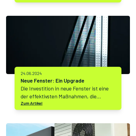
können! Nach intensiver
Entwicklungsarbeit haben wir den
Rechner grundlegend optimiert, um
Ihnen ein noch besseres Nutzererlebnis
zu bieten.
24.06.2024
Neue Fenster: Ein Upgrade
Die Investition in neue Fenster ist eine
der effektivsten Maßnahmen, die
Zum Artikel
Hausbesitzer ergreifen können, um
sowohl den Wohnkomfort als auch die
Energieeffizienz ihres Hauses zu
verbessern.