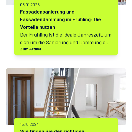
08.01.2025
Fassadensanierung und
Fassadendämmung im Frühling: Die
Vorteile nutzen
Der Frühling ist die ideale Jahreszeit, um
sich um die Sanierung und Dämmung der
Zum Artikel
Hausfassade zu kümmern. Mit
steigenden Temperaturen und stabileren
Wetterbedingungen lassen sich
Renovierungsarbeiten effizient und
kostengünstig durchführen. Aber warum
genau lohnt sich eine Fassadensanierung
und -dämmung gerade jetzt? Wir zeigen
die Vorteile auf.
16.10.2024
Wie finden Sie den richtigen