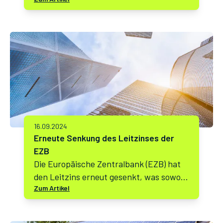
Immobilieneigentümern und hat bereits
mehr als 700 Immobilien mit einem
Sanierungsvolumen von über 18 Millionen
Euro modernisiert. Jetzt Ihr
Sanierungsprojekt starten!
16.09.2024
Erneute Senkung des Leitzinses der
EZB
Die Europäische Zentralbank (EZB) hat
den Leitzins erneut gesenkt, was sowohl
Zum Artikel
Hauskäufer als auch
Immobilieninvestoren vor neue
Herausforderungen und Chancen stellt.