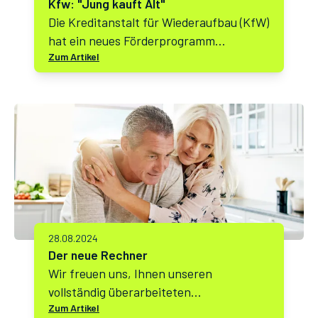
Kfw: "Jung kauft Alt"
Die Kreditanstalt für Wiederaufbau (KfW)
hat ein neues Förderprogramm
Zum Artikel
gestartet, das gezielt junge Menschen
unterstützen soll, die ältere Immobilien
erwerben möchten. Unter dem Titel
„Jung kauft alt“ bietet das Programm
attraktive finanzielle Anreize für den
Kauf und die Modernisierung von
Bestandsimmobilien. Dieser Artikel
beleuchtet die wichtigsten Aspekte des
Programms und gibt wertvolle Tipps für
potenzielle Käufer.
28.08.2024
Der neue Rechner
Wir freuen uns, Ihnen unseren
vollständig überarbeiteten
Zum Artikel
Sanierungsrechner vorstellen zu