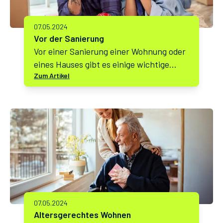
07.05.2024
Vor der Sanierung
Vor einer Sanierung einer Wohnung oder
eines Hauses gibt es einige wichtige
Zum Artikel
Dinge, die Sie beachten sollten. Hier sind
einige Schritte, die Sie durchführen
können:
07.05.2024
Altersgerechtes Wohnen