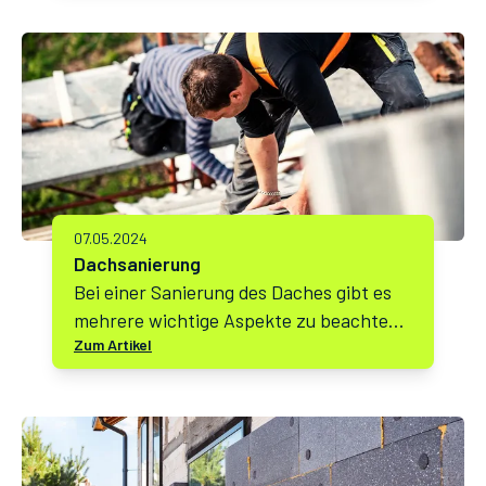
07.05.2024
Dachsanierung
Bei einer Sanierung des Daches gibt es
mehrere wichtige Aspekte zu beachten,
Zum Artikel
um sicherzustellen, dass die Arbeiten
effektiv und langlebig sind. Hier sind
einige relevante Punkte, die Sie
berücksichtigen sollten: