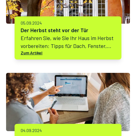
05.09.2024
Der Herbst steht vor der Tür
Erfahren Sie, wie Sie Ihr Haus im Herbst
vorbereiten: Tipps für Dach, Fenster,
Zum Artikel
Heizung und mehr, um Ihre Immobilie
winterfest zu machen und
Energiekosten zu sparen.
04.09.2024