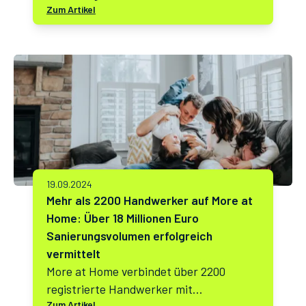
Zum Artikel
Kernsanierung präzise berechnen
können. Vergleichen Sie verschiedene
Optionen und finden Sie direkt die
passenden Handwerker für Ihr Projekt.
19.09.2024
Mehr als 2200 Handwerker auf More at
Home: Über 18 Millionen Euro
Sanierungsvolumen erfolgreich
vermittelt
More at Home verbindet über 2200
registrierte Handwerker mit
Zum Artikel