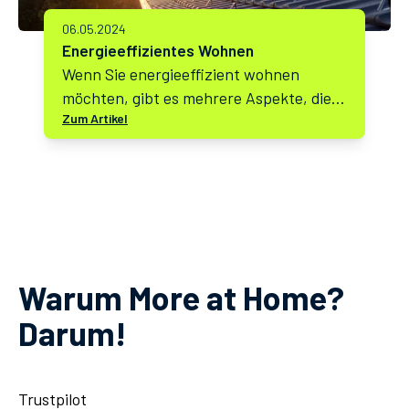
06.05.2024
Energieeffizientes Wohnen
Wenn Sie energieeffizient wohnen
möchten, gibt es mehrere Aspekte, die
Zum Artikel
Sie beachten sollten. Hier sind einige
wichtige Punkte:
Warum More at Home?
Darum!
Trustpilot