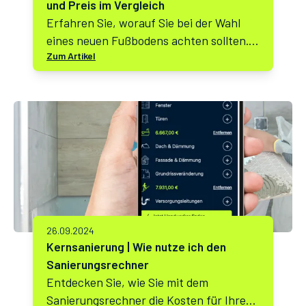
und Preis im Vergleich
Erfahren Sie, worauf Sie bei der Wahl
eines neuen Fußbodens achten sollten.
Zum Artikel
Wohnlichkeit, Energieeffizienz und Preis
im Vergleich. Nutzen Sie unseren
Sanierungsrechner für eine präzise
Kostenkalkulation.
26.09.2024
Kernsanierung | Wie nutze ich den
Sanierungsrechner
Entdecken Sie, wie Sie mit dem
Sanierungsrechner die Kosten für Ihre