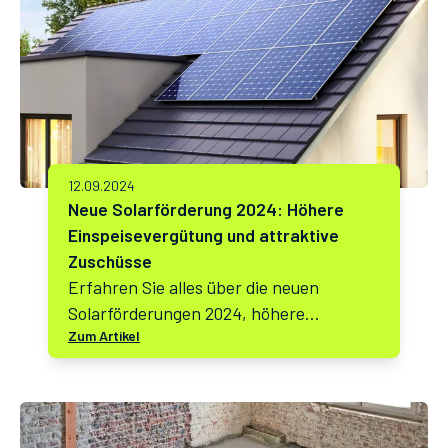
In diesem Artikel analysieren wir die
Bedeutung dieser Zinssenkung und ihre
möglichen Auswirkungen auf den
Immobilienmarkt.
12.09.2024
Neue Solarförderung 2024: Höhere
Einspeisevergütung und attraktive
Zuschüsse
Erfahren Sie alles über die neuen
Solarförderungen 2024, höhere
Zum Artikel
Einspeisevergütungen und Zuschüsse für
Hausbesitzer und Mieter. Profitieren Sie
von den aktuellen Änderungen!