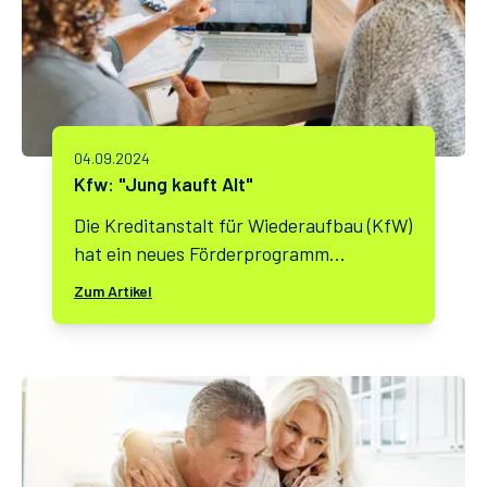
04.09.2024
Kfw: "Jung kauft Alt"
Die Kreditanstalt für Wiederaufbau (KfW)
hat ein neues Förderprogramm
gestartet, das gezielt junge Menschen
Zum Artikel
unterstützen soll, die ältere Immobilien
erwerben möchten. Unter dem Titel
„Jung kauft alt“ bietet das Programm
attraktive finanzielle Anreize für den
Kauf und die Modernisierung von
Bestandsimmobilien. Dieser Artikel
beleuchtet die wichtigsten Aspekte des