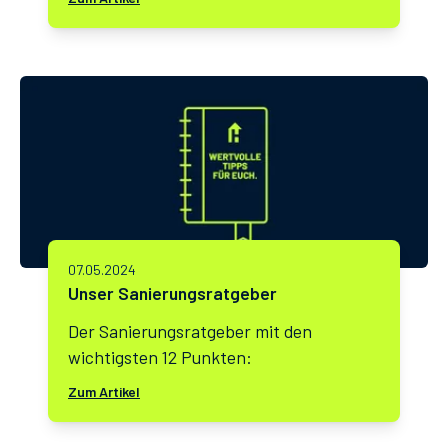
einige Punkte, die Sie berücksichtigen
sollten:
07.05.2024
Unser Sanierungsratgeber
Der Sanierungsratgeber mit den
wichtigsten 12 Punkten:
Zum Artikel