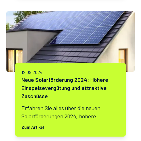
Herausforderungen und Chancen stellt.
In diesem Artikel analysieren wir die
Bedeutung dieser Zinssenkung und ihre
möglichen Auswirkungen auf den
Immobilienmarkt.
12.09.2024
Neue Solarförderung 2024: Höhere
Einspeisevergütung und attraktive
Zuschüsse
Erfahren Sie alles über die neuen
Solarförderungen 2024, höhere
Einspeisevergütungen und Zuschüsse für
Zum Artikel
Hausbesitzer und Mieter. Profitieren Sie
von den aktuellen Änderungen!