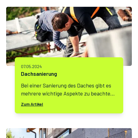
07.05.2024
Dachsanierung
Bei einer Sanierung des Daches gibt es
mehrere wichtige Aspekte zu beachten,
um sicherzustellen, dass die Arbeiten
Zum Artikel
effektiv und langlebig sind. Hier sind
einige relevante Punkte, die Sie
berücksichtigen sollten: