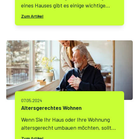
eines Hauses gibt es einige wichtige
Dinge, die Sie beachten sollten. Hier sind
Zum Artikel
einige Schritte, die Sie durchführen
können:
07.05.2024
Altersgerechtes Wohnen
Wenn Sie Ihr Haus oder Ihre Wohnung
altersgerecht umbauen möchten, sollten
Sie einige Dinge beachten. Hier sind
Zum Artikel