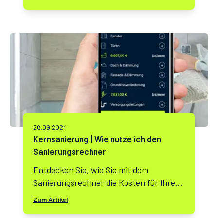
im Vergleich. Nutzen Sie unseren
Sanierungsrechner für eine präzise
Kostenkalkulation.
26.09.2024
Kernsanierung | Wie nutze ich den
Sanierungsrechner
Entdecken Sie, wie Sie mit dem
Sanierungsrechner die Kosten für Ihre
Kernsanierung präzise berechnen
Zum Artikel
können. Vergleichen Sie verschiedene