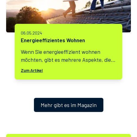
06.05.2024
Energieeffizientes Wohnen
Wenn Sie energieeffizient wohnen
möchten, gibt es mehrere Aspekte, die
Sie beachten sollten. Hier sind einige
Zum Artikel
wichtige Punkte:
Mehr gibt es im Magazin