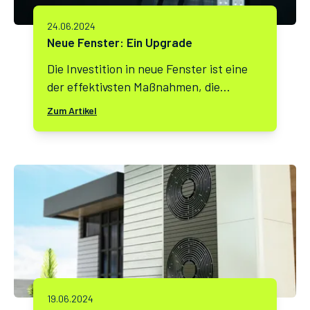
24.06.2024
Neue Fenster: Ein Upgrade
Die Investition in neue Fenster ist eine
der effektivsten Maßnahmen, die
Hausbesitzer ergreifen können, um
Zum Artikel
sowohl den Wohnkomfort als auch die
Energieeffizienz ihres Hauses zu
verbessern.
19.06.2024