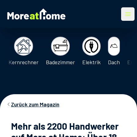
More at Home
Ope
Kernrechner
Badezimmer
Elektrik
Dach
Ene
Zurück zum Magazin
Mehr als 2200 Handwerker
auf More at Home: Über 18