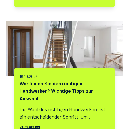
steigenden Temperaturen und stabileren
Wetterbedingungen lassen sich
Renovierungsarbeiten effizient und
kostengünstig durchführen. Aber warum
genau lohnt sich eine Fassadensanierung
und -dämmung gerade jetzt? Wir zeigen
die Vorteile auf.
16.10.2024
Wie finden Sie den richtigen
Handwerker? Wichtige Tipps zur
Auswahl
Die Wahl des richtigen Handwerkers ist
ein entscheidender Schritt, um
Renovierungs- oder Sanierungsprojekte
Zum Artikel