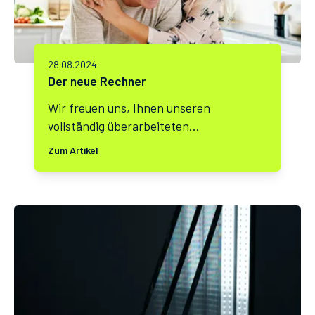
Programms und gibt wertvolle Tipps für
potenzielle Käufer.
28.08.2024
Der neue Rechner
Wir freuen uns, Ihnen unseren
vollständig überarbeiteten
Sanierungsrechner vorstellen zu
Zum Artikel
können! Nach intensiver
Entwicklungsarbeit haben wir den
Rechner grundlegend optimiert, um
Ihnen ein noch besseres Nutzererlebnis
zu bieten.