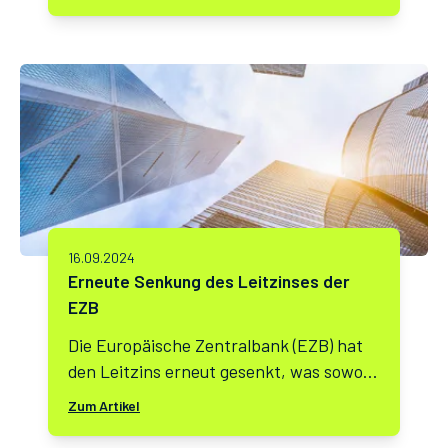
mehr als 700 Immobilien mit einem
Sanierungsvolumen von über 18 Millionen
Euro modernisiert. Jetzt Ihr
Sanierungsprojekt starten!
16.09.2024
Erneute Senkung des Leitzinses der
EZB
Die Europäische Zentralbank (EZB) hat
den Leitzins erneut gesenkt, was sowohl
Hauskäufer als auch
Zum Artikel
Immobilieninvestoren vor neue