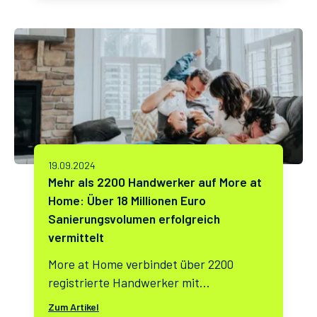
Optionen und finden Sie direkt die
passenden Handwerker für Ihr Projekt.
19.09.2024
Mehr als 2200 Handwerker auf More at
Home: Über 18 Millionen Euro
Sanierungsvolumen erfolgreich
vermittelt
More at Home verbindet über 2200
registrierte Handwerker mit
Immobilieneigentümern und hat bereits
Zum Artikel