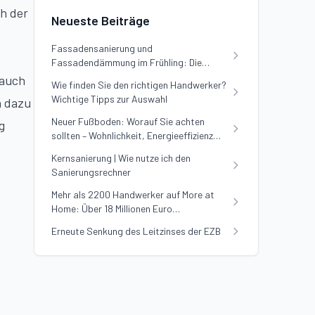
ch der
Neueste Beiträge
Fassadensanierung und
Fassadendämmung im Frühling: Die
Vorteile nutzen
 auch
Wie finden Sie den richtigen Handwerker?
Wichtige Tipps zur Auswahl
n dazu
Neuer Fußboden: Worauf Sie achten
g
sollten – Wohnlichkeit, Energieeffizienz
und Preis im Vergleich
Kernsanierung | Wie nutze ich den
Sanierungsrechner
Mehr als 2200 Handwerker auf More at
Home: Über 18 Millionen Euro
Sanierungsvolumen erfolgreich vermittelt
Erneute Senkung des Leitzinses der EZB