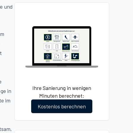
te und
em
d
t
e
Ihre Sanierung in wenigen
ge in
Minuten berechnet:
te im
Kostenlos berechnen
atsam,