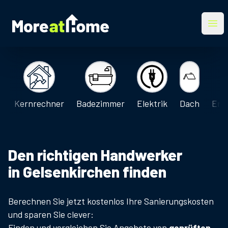
More at Home
Ope
Kernrechner
Badezimmer
Elektrik
Dach
Ene
Den richtigen Handwerker
in
Gelsenkirchen
finden
Berechnen Sie jetzt kostenlos Ihre Sanierungskosten
und sparen Sie clever:
Finden und vergleichen Sie Angebote von
geprüften