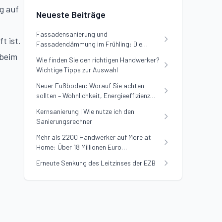
g auf
Neueste Beiträge
Fassadensanierung und
t ist.
Fassadendämmung im Frühling: Die
Vorteile nutzen
 beim
Wie finden Sie den richtigen Handwerker?
Wichtige Tipps zur Auswahl
Neuer Fußboden: Worauf Sie achten
sollten – Wohnlichkeit, Energieeffizienz
und Preis im Vergleich
Kernsanierung | Wie nutze ich den
Sanierungsrechner
Mehr als 2200 Handwerker auf More at
Home: Über 18 Millionen Euro
Sanierungsvolumen erfolgreich vermittelt
Erneute Senkung des Leitzinses der EZB