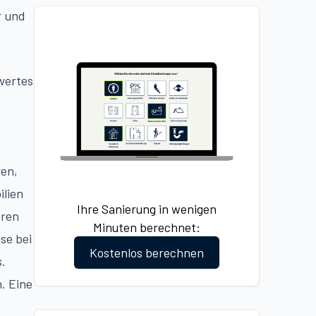
r und
wertes
ren,
ilien
Ihre Sanierung in wenigen
hren
Minuten berechnet:
se bei
Kostenlos berechnen
.
. Eine